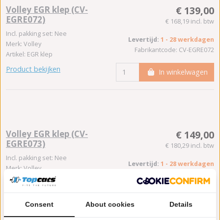
Volley EGR klep (CV-
€ 139,00
EGRE072)
€ 168,19 incl. btw
Incl. pakking set: Nee
Levertijd:
1 - 28 werkdagen
Merk: Volley
Fabrikantcode: CV-EGRE072
Artikel: EGR klep
Product bekijken
In winkelwagen
Volley EGR klep (CV-
€ 149,00
EGRE073)
€ 180,29 incl. btw
Incl. pakking set: Nee
Levertijd:
1 - 28 werkdagen
Merk: Volley
Fabrikantcode: CV-EGRE073
Artikel: EGR klep
Product bekijken
In winkelwagen
Consent
About cookies
Details