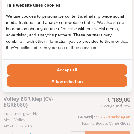
This website uses cookies
We use cookies to personalize content and ads, provide social
Volley EGR klep (CV-
€ 113,00
media features, and analyze our website traffic. We also share
EGRE076)
information about your use of our site with our social media,
€ 136,73 incl. btw
advertising, and analytics partners. These partners may
Incl. pakking set: Nee
combine it with other information you've provided to them or that
Levertijd:
1 - 28 werkdagen
Merk: Volley
they've collected from your use of their services.
Fabrikantcode: CV-EGRE076
Artikel: EGR klep
Product bekijken
In winkelwagen
Accept all
Allow selection
Volley EGR klep (CV-
€ 189,00
EGRE080)
€ 228,69 incl. btw
Incl. pakking set: Nee
Levertijd:
1 - 28 werkdagen
Merk: Volley
Fabrikantcode: CV-EGRE080
Artikel: EGR klep