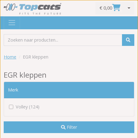
€ 0,00
0
Home
EGR kleppen
EGR kleppen
Merk
Volley (124)
Filter