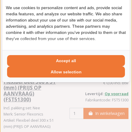
(FST51250)
Fabrikantcode: FST51250
We use cookies to personalize content and ads, provide social
Incl. pakking set: Nee
media features, and analyze our website traffic. We also share
In winkelwagen
Merk: Senior Flexonics
information about your use of our site with our social media,
Artikel: Flexibel deel 250 x 51
advertising, and analytics partners. These partners may
(mm) (PRIJS OP AANVRAAG)
combine it with other information you've provided to them or that
they've collected from your use of their services.
Product bekijken
Accept all
Allow selection
Senior Flexonics
€ 0,00
Flexibel deel 300 x 51
€ 0,00 incl. btw
(mm) (PRIJS OP
AANVRAAG)
Levertijd:
Op voorraad
(FST51300)
Fabrikantcode: FST51300
Incl. pakking set: Nee
In winkelwagen
Merk: Senior Flexonics
Artikel: Flexibel deel 300 x 51
(mm) (PRIJS OP AANVRAAG)