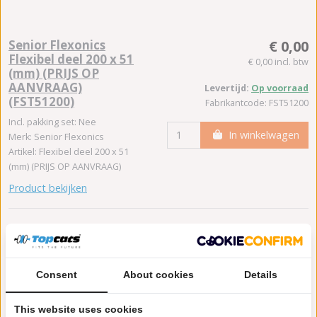
Senior Flexonics
€ 0,00
Flexibel deel 200 x 51
€ 0,00 incl. btw
(mm) (PRIJS OP
AANVRAAG)
Levertijd:
Op voorraad
(FST51200)
Fabrikantcode: FST51200
Incl. pakking set: Nee
In winkelwagen
Merk: Senior Flexonics
Artikel: Flexibel deel 200 x 51
(mm) (PRIJS OP AANVRAAG)
Product bekijken
Senior Flexonics
€ 0,00
Consent
About cookies
Details
Flexibel deel 250 x 51
€ 0,00 incl. btw
(mm) (PRIJS OP
This website uses cookies
AANVRAAG)
Levertijd:
1 - 10 werkdagen