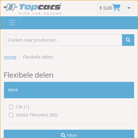
€ 0,00
0
Home
Flexibele delen
Flexibele delen
Merk
Ctk (1)
Senior Flexonics (85)
Filter