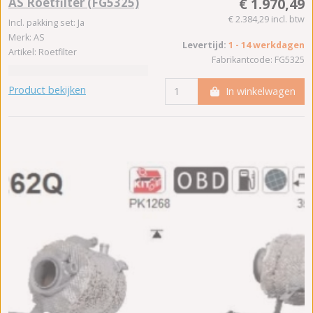
AS Roetfilter (FG5325)
€ 1.970,49
€ 2.384,29 incl. btw
Incl. pakking set: Ja
Merk: AS
Levertijd:
1 - 14 werkdagen
Artikel: Roetfilter
Fabrikantcode: FG5325
Product bekijken
In winkelwagen