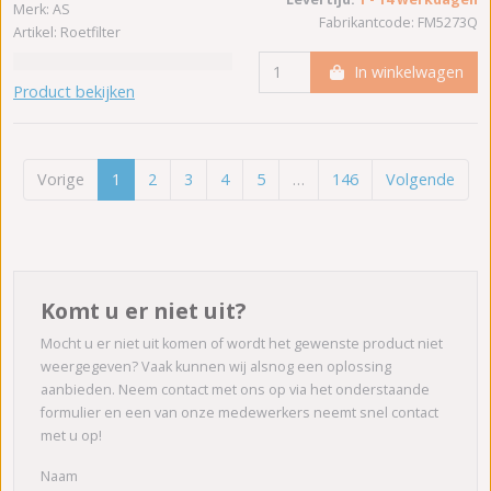
Merk: AS
Fabrikantcode: FM5273Q
Artikel: Roetfilter
In winkelwagen
Product bekijken
Vorige
1
2
3
4
5
…
146
Volgende
Komt u er niet uit?
Mocht u er niet uit komen of wordt het gewenste product niet
weergegeven? Vaak kunnen wij alsnog een oplossing
aanbieden. Neem contact met ons op via het onderstaande
formulier en een van onze medewerkers neemt snel contact
met u op!
Naam