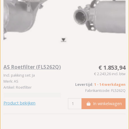
AS Roetfilter (FL5262Q)
€ 1.853,94
€ 2.243,26 incl. btw
Incl. pakking set: Ja
Merk: AS
Levertijd:
1 - 14 werkdagen
Artikel: Roetfilter
Fabrikantcode: FL5262Q
Product bekijken
In winkelwagen