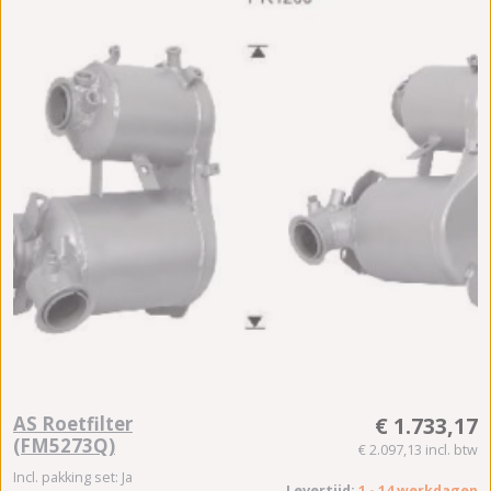
AS Roetfilter
€ 1.733,17
(FM5273Q)
€ 2.097,13 incl. btw
Incl. pakking set: Ja
Levertijd:
1 - 14 werkdagen