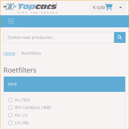
€ 0,00
0
Home
Roetfilters
Roetfilters
Merk
As (782)
Bm Catalysts (468)
Eec (1)
Lrt (58)