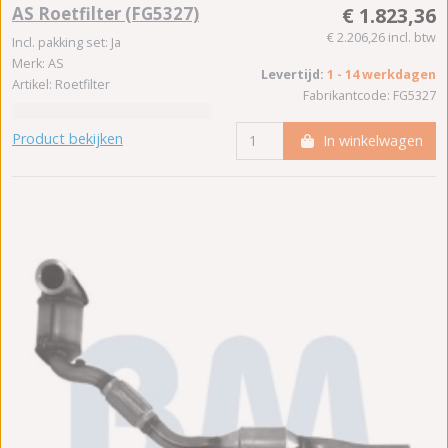
AS Roetfilter (FG5327)
€ 1.823,36
€ 2.206,26 incl. btw
Incl. pakking set: Ja
Merk: AS
Levertijd:
1 - 14 werkdagen
Artikel: Roetfilter
Fabrikantcode: FG5327
Product bekijken
In winkelwagen