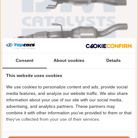
Consent
About cookies
Details
BM Catalysts Roetfilter
€ 1.773,62
This website uses cookies
+ Katalysator
€ 2.146,08 incl. btw
(BM15040H)
We use cookies to personalize content and ads, provide social
media features, and analyze our website traffic. We also share
Levertijd:
1 - 11 werkdagen
Incl. pakking set: Ja
information about your use of our site with our social media,
Fabrikantcode: BM15040H
Merk: BM Catalysts
advertising, and analytics partners. These partners may
Artikel: Roetfilter + Katalysator
combine it with other information you've provided to them or that
In winkelwagen
they've collected from your use of their services.
Product bekijken