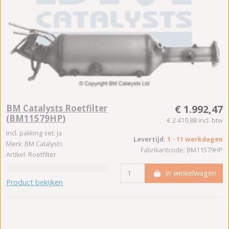
BM Catalysts Roetfilter
€ 1.992,47
(BM11579HP)
€ 2.410,88 incl. btw
Incl. pakking set: Ja
Levertijd:
1 - 11 werkdagen
Merk: BM Catalysts
Fabrikantcode: BM11579HP
Artikel: Roetfilter
In winkelwagen
Product bekijken