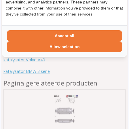
advertising, and analytics partners. These partners may
verschillende katalysators. Vind hier alle mogelijke
katalysator
combine it with other information you've provided to them or that
Mitsubishi Carisma
, of voer hierboven in de tool je kenteken in
they've collected from your use of their services.
om direct een overzicht te krijgen van de katalysators die op
jouw uitvoering passen.
Accept all
Gerelateerde pagina's:
Allow selection
katalysator Toyota Prius
katalysator Volvo V40
katalysator BMW 3 serie
Pagina gerelateerde producten