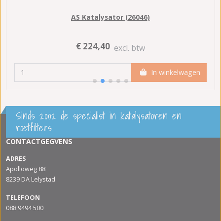
AS Katalysator (26046)
€ 224,40
excl. btw
In winkelwagen
Sinds 2002 de specialist in katalysatoren en
roetfilters
CONTACTGEGVENS
ADRES
Apolloweg 88
8239 DA Lelystad
TELEFOON
088 9494 500