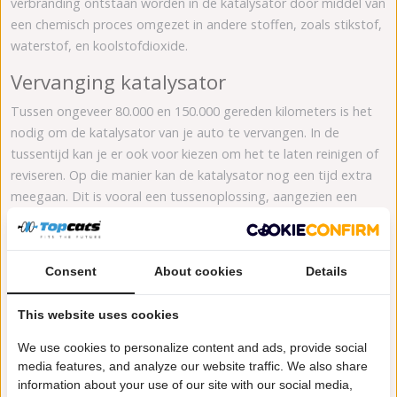
verbranding ontstaan worden in de katalysator door middel van
een chemisch proces omgezet in andere stoffen, zoals stikstof,
waterstof, en koolstofdioxide.
Vervanging katalysator
Tussen ongeveer 80.000 en 150.000 gereden kilometers is het
nodig om de katalysator van je auto te vervangen. In de
tussentijd kan je er ook voor kiezen om het te laten reinigen of
reviseren. Op die manier kan de katalysator nog een tijd extra
meegaan. Dit is vooral een tussenoplossing, aangezien een
katalysator op een bepaald punt wel aan vervanging toe is. Als
een katalysator niet meer goed werkt, dan is nemen de
onderhoudskosten van je auto toe, en brengen de
Consent
About cookies
Details
uitlaatgassen van je auto meer schade toe aan het milieu. Door
reiniging of revisie biedt je je katalysator een tweede leven, en
This website uses cookies
ben je daardoor dubbel duurzaam bezig.
We use cookies to personalize content and ads, provide social
Prijs katalysator Mitsubishi Carisma
media features, and analyze our website traffic. We also share
information about your use of our site with our social media,
Op verschillende auto’s passen er eigenlijk altijd meerdere