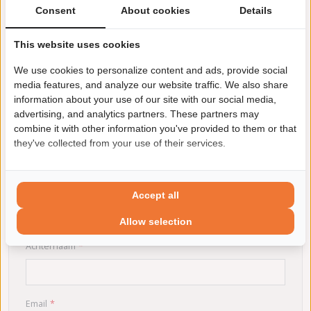
afzender, met uitzondering van foutief geleverde producten
Consent
About cookies
Details
en
producten die voor garantie geretourneerd worden
. U bent
alleen aansprakelijk voor de waardevermindering van de
This website uses cookies
goederen die het gevolg is van het gebruik van de goederen,
dat verder gaat dan nodig is om de aard, de kenmerken en de
We use cookies to personalize content and ads, provide social
werking van de goederen vast te stellen. Om gebruik te maken
media features, and analyze our website traffic. We also share
van dit recht kunt u tevens het onderstaande formulier invullen.
information about your use of our site with our social media,
advertising, and analytics partners. These partners may
combine it with other information you've provided to them or that
they've collected from your use of their services.
Retour formulier
Voornaam
Accept all
Allow selection
Achternaam
Email