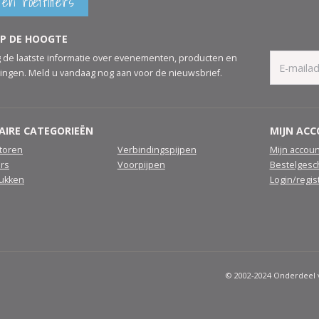
en roetfilters
OP DE HOOGTE
 de laatste informatie over evenementen, producten en
ingen. Meld u vandaag nog aan voor de nieuwsbrief.
AIRE CATEGORIEËN
MIJN AC
atoren
Verbindingspijpen
Mijn accoun
ers
Voorpijpen
Bestelgesc
tukken
Login/regis
© 2002-2024 Onderdeel v