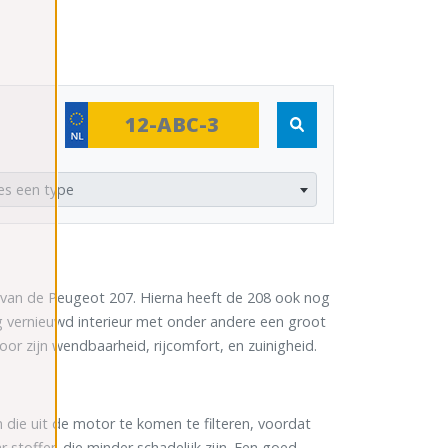
es een type
r van de Peugeot 207. Hierna heeft de 208 ook nog
ig vernieuwd interieur met onder andere een groot
or zijn wendbaarheid, rijcomfort, en zuinigheid.
die uit de motor te komen te filteren, voordat
 stoffen die minder schadelijk zijn. Een goed