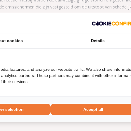
de emissienormen die zijn vastgesteld om de uitstoot van schadelij
 208.
r mee?
ed te onderhouden. Op die manier blijft die zo lang mogelijk goed w
out cookies
Details
en katalysator mee totdat je ergens tussen de 80.000 en 150.000 km 
en kapotte of verstopte katalysator kan namelijk leiden tot een sle
rug in een hoger benzineverbruik en in hogere onderhoudskosten van
8
edia features, and analyze our website traffic. We also share informati
d analytics partners. These partners may combine it with other informat
n het jaartal waarin deze gebouwd is, passen er verschillende katal
 their services.
nteken van je auto in om alle mogelijkheden voor passende
katalysat
ow selection
Accept all