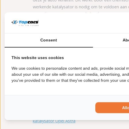
werkende katalysator is nodig om te voldoen aan 
om te kiezen voor een goede katalysator Peugeot
Hoe lang gaat de katalysato
Het is ontzettend belangrijk om je katalysator go
Consent
Ab
de uitstoot van je auto. Over het algemeen gaat e
goed te laten informeren door een professional. E
de lange termijn. Die hogere kosten zie je dan te
This website uses cookies
Prijs katalysator Peugeot 20
We use cookies to personalize content and ads, provide social m
about your use of our site with our social media, advertising, an
Afhankelijk van het specifieke model Peugeot 208 e
you've provided to them or that they've collected from your use of
Peugeot 208
. Of voer via onze online tool het ke
Verder lezen?
All
prijs katalysator
katalysator Opel Astra