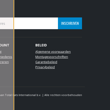
INSCHRIJVEN
COUNT
BELEID
t
Algemene voorwaarden
hiedenis
Montagevoorschriften
treren
Garantiebeleid
Privacybeleid
an Total Cats International b.v. | Alle rechten voorbehouden