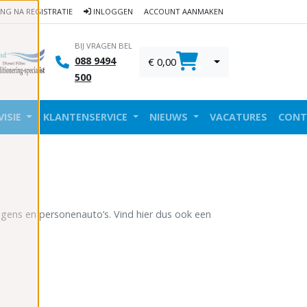
ING NA REGISTRATIE
INLOGGEN
ACCOUNT AANMAKEN
BIJ VRAGEN BEL
088 9494
€ 0,00
0
500
VISIE
KLANTENSERVICE
NIEUWS
VACATURES
CONT
gens en personenauto’s. Vind hier dus ook een