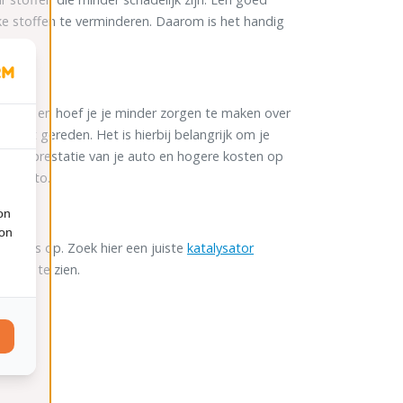
ke stoffen te verminderen. Daarom is het handig
erken, en hoef je je minder zorgen te maken over
hebt gereden. Het is hierbij belangrijk om je
chtere prestatie van je auto en hogere kosten op
 de auto.
on
ion
ysators op. Zoek hier een juiste
katalysator
oren
in te zien.