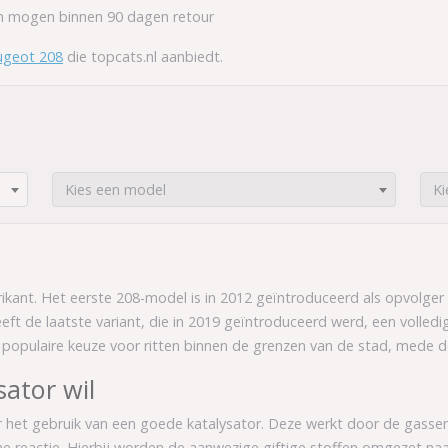
en mogen binnen 90 dagen retour
ugeot 208
die topcats.nl aanbiedt.
o
Kies een model
Ki
rikant. Het eerste 208-model is in 2012 geïntroduceerd als opvolge
eft de laatste variant, die in 2019 geïntroduceerd werd, een volled
 populaire keuze voor ritten binnen de grenzen van de stad, mede do
ator wil
 het gebruik van een goede katalysator. Deze werkt door de gassen 
e reactie. Hierbij worden de aanwezige giftige stoffen omgezet naar