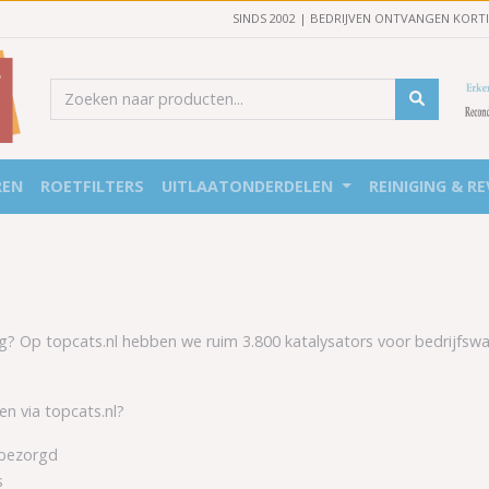
SINDS 2002 | BEDRIJVEN ONTVANGEN KORT
REN
ROETFILTERS
UITLAATONDERDELEN
REINIGING & RE
g? Op topcats.nl hebben we ruim 3.800 katalysators voor bedrijfswa
n via topcats.nl?
 bezorgd
s