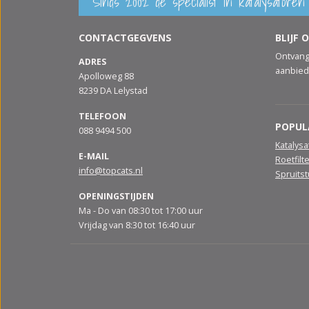
Sinds 2002 de specialist in katalysatoren 
CONTACTGEGVENS
BLIJF 
Ontvang
ADRES
aanbied
Apolloweg 88
8239 DA Lelystad
TELEFOON
POPUL
088 9494 500
Katalys
E-MAIL
Roetfilt
info@topcats.nl
Spruits
OPENINGSTIJDEN
Ma - Do van 08:30 tot 17:00 uur
Vrijdag van 8:30 tot 16:40 uur