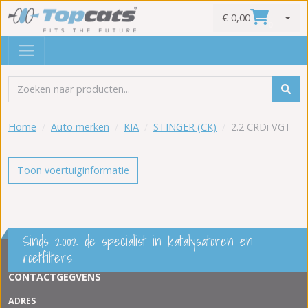
€ 0,00
0
Home
Auto merken
KIA
STINGER (CK)
2.2 CRDi VGT
Toon voertuiginformatie
Sinds 2002 de specialist in katalysatoren en
roetfilters
CONTACTGEGVENS
ADRES