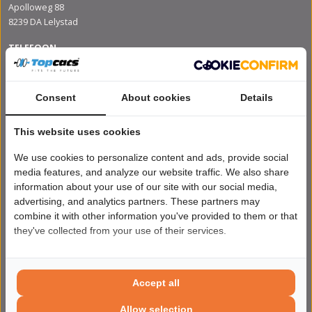
Apolloweg 88
8239 DA Lelystad
TELEFOON
088 9494 500
E-MAIL
Consent
About cookies
Details
info@topcats.nl
OPENINGSTIJDEN
This website uses cookies
Ma - Do van 08:30 tot 17:00 uur
Vrijdag van 8:30 tot 16:40 uur
We use cookies to personalize content and ads, provide social
media features, and analyze our website traffic. We also share
BLIJF OP DE HOOGTE
information about your use of our site with our social media,
Ontvang de laatste informatie over evenementen, producten en
advertising, and analytics partners. These partners may
aanbiedingen. Meld u vandaag nog aan voor de nieuwsbrief.
combine it with other information you've provided to them or that
they've collected from your use of their services.
INSCHRIJVEN
Accept all
Allow selection
POPULAIRE CATEGORIEËN