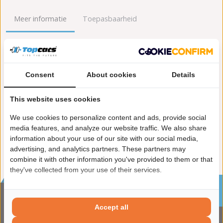
Meer informatie
Toepasbaarheid
Origineel nummers
Levering
Lengte [mm]:
350
Consent
About cookies
Details
Gewicht [kg]:
3,4
Emissienorm:
Euro 5
This website uses cookies
Uitvoering:
voor voertuigen met OBD
We use cookies to personalize content and ads, provide social
Conform EG/ECE:
media features, and analyze our website traffic. We also share
information about your use of our site with our social media,
advertising, and analytics partners. These partners may
combine it with other information you've provided to them or that
they've collected from your use of their services.
Sinds 2002 de specialist in katalysatoren en
roetfilters
Accept all
CONTACTGEGVENS