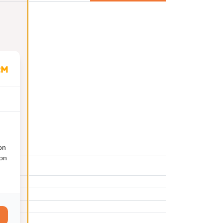
on
ion