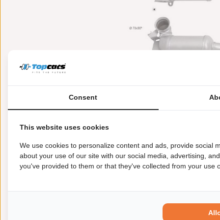
Consent
Ab
This website uses cookies
Meer informatie
Toepasbaarheid
Origi
We use cookies to personalize content and ads, provide social m
about your use of our site with our social media, advertising, an
you've provided to them or that they've collected from your use of
Lengte [mm]:
380
Gewicht [kg]:
3
Emissienorm:
Euro 5
Uitvoering:
voor voertuigen met OBD
All
Conform EG/ECE: