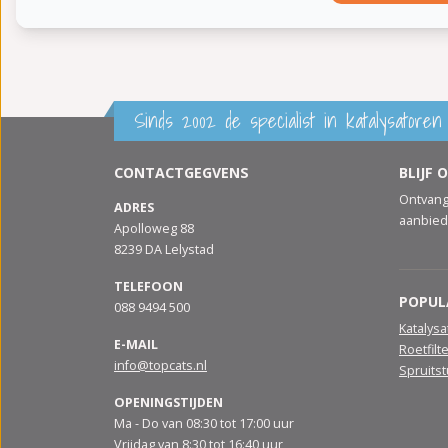
Sinds 2002 de specialist in katalysatoren 
CONTACTGEGVENS
BLIJF 
Ontvang
ADRES
aanbied
Apolloweg 88
8239 DA Lelystad
TELEFOON
POPUL
088 9494 500
Katalys
E-MAIL
Roetfilt
info@topcats.nl
Spruits
OPENINGSTIJDEN
Ma - Do van 08:30 tot 17:00 uur
Vrijdag van 8:30 tot 16:40 uur