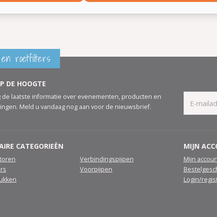
en roetfilters
OP DE HOOGTE
 de laatste informatie over evenementen, producten en
ingen. Meld u vandaag nog aan voor de nieuwsbrief.
AIRE CATEGORIEËN
MIJN AC
atoren
Verbindingspijpen
Mijn accoun
ers
Voorpijpen
Bestelgesc
tukken
Login/regis