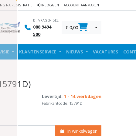
ING NA REGISTRATIE
INLOGGEN
ACCOUNT AANMAKEN
BIJ VRAGEN BEL
088 9494
€ 0,00
0
500
VISIE
KLANTENSERVICE
NIEUWS
VACATURES
CONT
(15791D)
Levertijd:
1 - 14 werkdagen
Fabrikantcode: 15791D
In winkelwagen