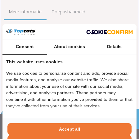
Meer informatie
Toepasbaarheid
Origineel nummers
Levering
Lengte [mm]:
550
Consent
About cookies
Details
Gewicht [kg]:
4,9
Emissienorm:
Euro 6
This website uses cookies
Uitvoering:
voor voertuigen met OBD
We use cookies to personalize content and ads, provide social
Conform EG/ECE:
media features, and analyze our website traffic. We also share
information about your use of our site with our social media,
advertising, and analytics partners. These partners may
combine it with other information you've provided to them or that
they've collected from your use of their services.
Sinds 2002 de specialist in katalysatoren en
roetfilters
Accept all
CONTACTGEGVENS