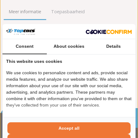
Meer informatie
Toepasbaarheid
Origineel nummers
Levering
Lengte [mm]:
810
Consent
About cookies
Details
Gewicht [kg]:
5,7
Emissienorm:
Euro 5/Euro 6
This website uses cookies
Uitvoering:
voor voertuigen met OBD
We use cookies to personalize content and ads, provide social
Conform EG/ECE:
media features, and analyze our website traffic. We also share
information about your use of our site with our social media,
advertising, and analytics partners. These partners may
combine it with other information you've provided to them or that
they've collected from your use of their services.
Sinds 2002 de specialist in katalysatoren en
roetfilters
Accept all
CONTACTGEGVENS