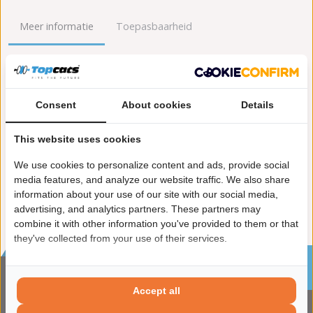
Meer informatie
Toepasbaarheid
Origineel nummers
Levering
Lengte [mm]:
365
Consent
About cookies
Details
Gewicht [kg]:
2,7
Emissienorm:
Euro 5
This website uses cookies
Uitvoering:
voor voertuigen met OBD
We use cookies to personalize content and ads, provide social
Conform EG/ECE:
media features, and analyze our website traffic. We also share
information about your use of our site with our social media,
advertising, and analytics partners. These partners may
combine it with other information you've provided to them or that
they've collected from your use of their services.
Sinds 2002 de specialist in katalysatoren en
roetfilters
Accept all
CONTACTGEGVENS