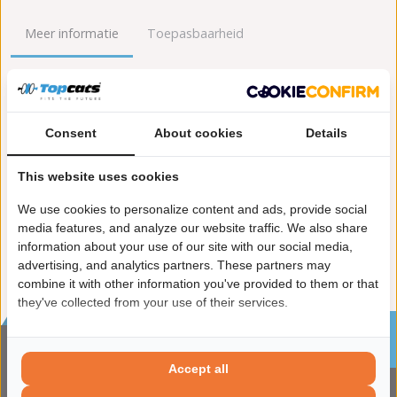
Meer informatie
Toepasbaarheid
Origineel nummers
Levering
Lengte [mm]:
350
Consent
About cookies
Details
Gewicht [kg]:
4,3
Emissienorm:
Euro 6
This website uses cookies
Uitvoering:
voor voertuigen met OBD
We use cookies to personalize content and ads, provide social
Conform EG/ECE:
media features, and analyze our website traffic. We also share
information about your use of our site with our social media,
advertising, and analytics partners. These partners may
combine it with other information you've provided to them or that
they've collected from your use of their services.
Sinds 2002 de specialist in katalysatoren en
roetfilters
Accept all
CONTACTGEGVENS