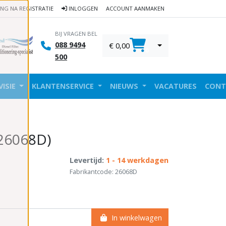
ING NA REGISTRATIE
INLOGGEN
ACCOUNT AANMAKEN
BIJ VRAGEN BEL
088 9494
€ 0,00
0
500
VISIE
KLANTENSERVICE
NIEUWS
VACATURES
CONT
(26068D)
Levertijd:
1 - 14 werkdagen
Fabrikantcode: 26068D
In winkelwagen