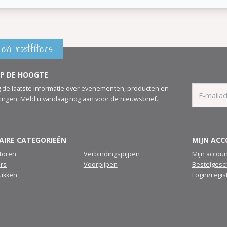
en roetfilters
OP DE HOOGTE
 de laatste informatie over evenementen, producten en
ingen. Meld u vandaag nog aan voor de nieuwsbrief.
AIRE CATEGORIEËN
MIJN AC
atoren
Verbindingspijpen
Mijn accoun
ers
Voorpijpen
Bestelgesc
tukken
Login/regis