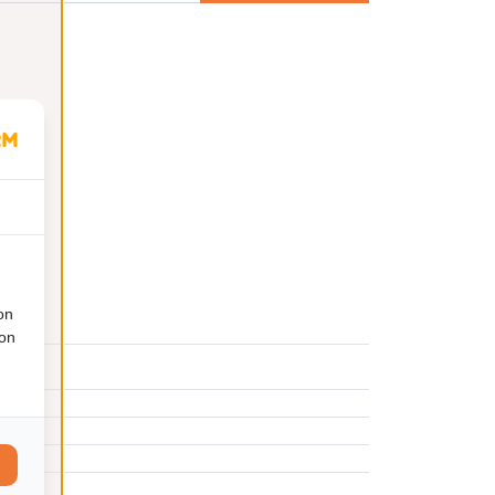
on
ion