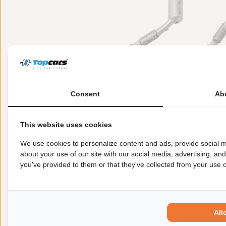
Consent
Ab
This website uses cookies
Meer informatie
Toepasbaarheid
Origi
We use cookies to personalize content and ads, provide social m
about your use of our site with our social media, advertising, an
you've provided to them or that they've collected from your use of
Lengte [mm]:
710
Gewicht [kg]:
4,8
Emissienorm:
Euro 5
Uitvoering:
voor voertuigen met OBD
All