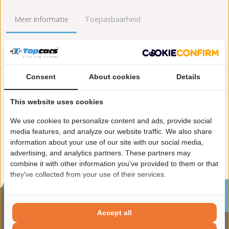
Meer informatie
Toepasbaarheid
Origineel nummers
Levering
Lengte [mm]:
405
Consent
About cookies
Details
Gewicht [kg]:
2,2
Emissienorm:
Euro 5
This website uses cookies
Uitvoering:
voor voertuigen met OBD
We use cookies to personalize content and ads, provide social
Conform EG/ECE:
media features, and analyze our website traffic. We also share
information about your use of our site with our social media,
advertising, and analytics partners. These partners may
combine it with other information you've provided to them or that
they've collected from your use of their services.
Sinds 2002 de specialist in katalysatoren en
roetfilters
Accept all
CONTACTGEGVENS