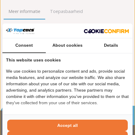
Meer informatie
Toepasbaarheid
Origineel nummers
Levering
Lengte [mm]:
1.660
Consent
About cookies
Details
Gewicht [kg]:
7,6
Emissienorm:
Euro 5
This website uses cookies
Uitvoering:
voor voertuigen met OBD
We use cookies to personalize content and ads, provide social
Conform EG/ECE:
media features, and analyze our website traffic. We also share
information about your use of our site with our social media,
advertising, and analytics partners. These partners may
combine it with other information you've provided to them or that
they've collected from your use of their services.
Sinds 2002 de specialist in katalysatoren en
roetfilters
Accept all
CONTACTGEGVENS