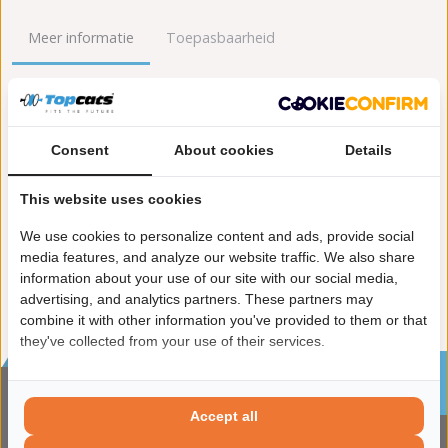
Meer informatie
Toepasbaarheid
Origineel nummers
Levering
Lengte [mm]:
1.640
Consent
About cookies
Details
Gewicht [kg]:
7,2
Emissienorm:
Euro 5
This website uses cookies
Uitvoering:
voor voertuigen met OBD
We use cookies to personalize content and ads, provide social
Conform EG/ECE:
media features, and analyze our website traffic. We also share
information about your use of our site with our social media,
advertising, and analytics partners. These partners may
combine it with other information you've provided to them or that
they've collected from your use of their services.
Sinds 2002 de specialist in katalysatoren en
roetfilters
Accept all
CONTACTGEGVENS