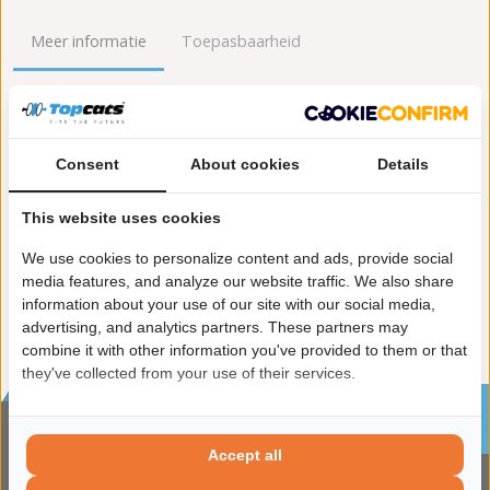
Meer informatie
Toepasbaarheid
Origineel nummers
Levering
Lengte [mm]:
1.740
Consent
About cookies
Details
Gewicht [kg]:
9,6
Emissienorm:
Euro 5
This website uses cookies
Uitvoering:
voor voertuigen met OBD
We use cookies to personalize content and ads, provide social
Conform EG/ECE:
media features, and analyze our website traffic. We also share
information about your use of our site with our social media,
advertising, and analytics partners. These partners may
combine it with other information you've provided to them or that
they've collected from your use of their services.
Sinds 2002 de specialist in katalysatoren en
roetfilters
Accept all
CONTACTGEGVENS