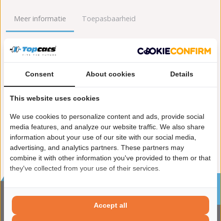
Meer informatie
Toepasbaarheid
Origineel nummers
Levering
Lengte [mm]:
440
Consent
About cookies
Details
Gewicht [kg]:
4
Emissienorm:
Euro 6
This website uses cookies
Uitvoering:
voor voertuigen met OBD
We use cookies to personalize content and ads, provide social
Conform EG/ECE:
media features, and analyze our website traffic. We also share
information about your use of our site with our social media,
advertising, and analytics partners. These partners may
combine it with other information you've provided to them or that
they've collected from your use of their services.
Sinds 2002 de specialist in katalysatoren en
roetfilters
Accept all
CONTACTGEGVENS