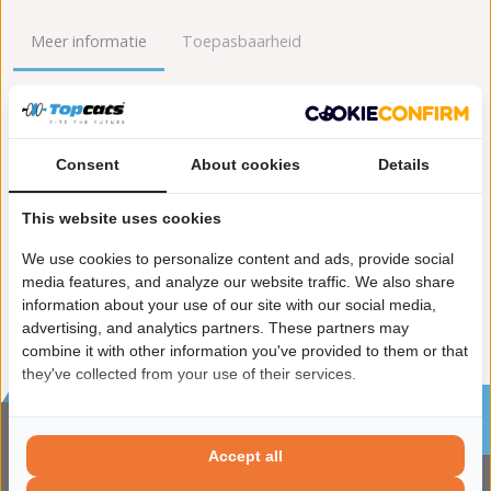
Meer informatie
Toepasbaarheid
Origineel nummers
Levering
Lengte [mm]:
310
Consent
About cookies
Details
Gewicht [kg]:
2,2
Emissienorm:
Euro 6
This website uses cookies
Uitvoering:
voor voertuigen met OBD
We use cookies to personalize content and ads, provide social
Conform EG/ECE:
media features, and analyze our website traffic. We also share
information about your use of our site with our social media,
advertising, and analytics partners. These partners may
combine it with other information you've provided to them or that
they've collected from your use of their services.
Sinds 2002 de specialist in katalysatoren en
roetfilters
Accept all
CONTACTGEGVENS