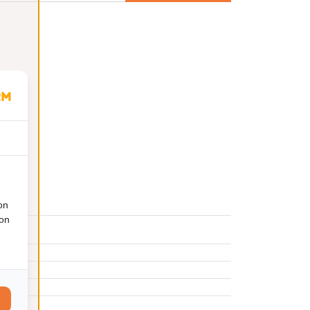
on
ion