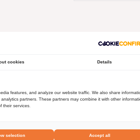
out cookies
Details
neel nummers
Levering
edia features, and analyze our website traffic. We also share informati
d analytics partners. These partners may combine it with other informat
 their services.
ow selection
Accept all