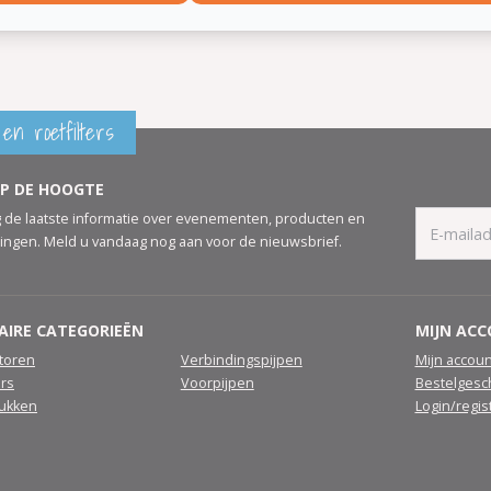
en roetfilters
OP DE HOOGTE
 de laatste informatie over evenementen, producten en
ingen. Meld u vandaag nog aan voor de nieuwsbrief.
AIRE CATEGORIEËN
MIJN AC
atoren
Verbindingspijpen
Mijn accoun
ers
Voorpijpen
Bestelgesc
tukken
Login/regis