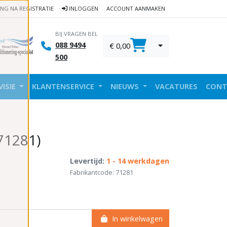
ING NA REGISTRATIE
INLOGGEN
ACCOUNT AANMAKEN
BIJ VRAGEN BEL
088 9494
€ 0,00
0
500
VISIE
KLANTENSERVICE
NIEUWS
VACATURES
CONT
(71281)
Levertijd:
1 - 14 werkdagen
Fabrikantcode: 71281
In winkelwagen