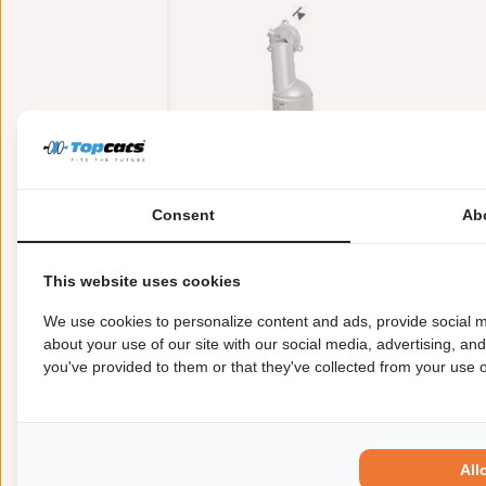
Consent
Ab
This website uses cookies
Meer informatie
Toepasbaarheid
Origi
We use cookies to personalize content and ads, provide social m
about your use of our site with our social media, advertising, an
you've provided to them or that they've collected from your use of
Lengte [mm]:
1.000
Gewicht [kg]:
7,1
Emissienorm:
Euro 6
Uitvoering:
voor voertuigen met OBD
All
Conform EG/ECE: