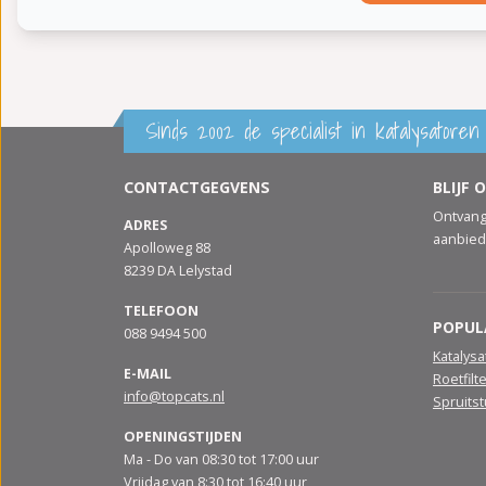
Sinds 2002 de specialist in katalysatoren 
CONTACTGEGVENS
BLIJF 
Ontvang
ADRES
aanbied
Apolloweg 88
8239 DA Lelystad
TELEFOON
POPUL
088 9494 500
Katalys
E-MAIL
Roetfilt
info@topcats.nl
Spruits
OPENINGSTIJDEN
Ma - Do van 08:30 tot 17:00 uur
Vrijdag van 8:30 tot 16:40 uur