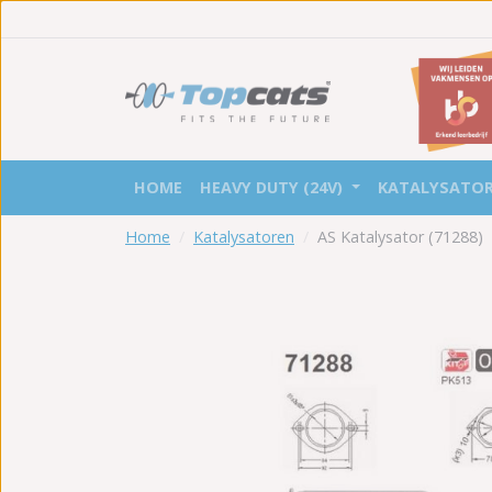
HOME
HEAVY DUTY (24V)
KATALYSATO
Home
Katalysatoren
AS Katalysator (71288)