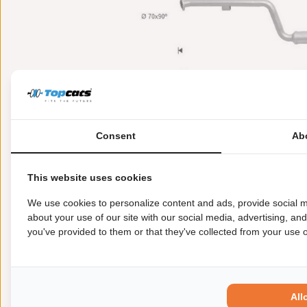
Consent
Ab
This website uses cookies
Meer informatie
Toepasbaarheid
Origi
We use cookies to personalize content and ads, provide social m
about your use of our site with our social media, advertising, an
you've provided to them or that they've collected from your use of
Lengte [mm]:
1.440
Gewicht [kg]:
5
Emissienorm:
Euro 5
Uitvoering:
voor voertuigen met OBD
All
Conform EG/ECE: