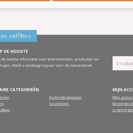
en roetfilters
OP DE HOOGTE
 de laatste informatie over evenementen, producten en
ingen. Meld u vandaag nog aan voor de nieuwsbrief.
AIRE CATEGORIEËN
MIJN AC
atoren
Verbindingspijpen
Mijn accoun
ers
Voorpijpen
Bestelgesc
tukken
Login/regis