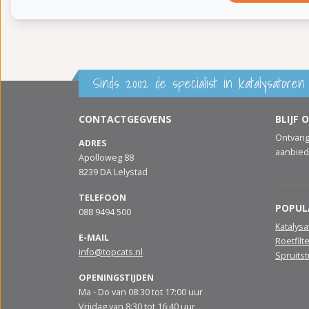
Sinds 2002 de specialist in katalysatoren 
CONTACTGEGVENS
BLIJF 
Ontvang
ADRES
aanbied
Apolloweg 88
8239 DA Lelystad
TELEFOON
POPUL
088 9494 500
Katalys
E-MAIL
Roetfilt
info@topcats.nl
Spruits
OPENINGSTIJDEN
Ma - Do van 08:30 tot 17:00 uur
Vrijdag van 8:30 tot 16:40 uur