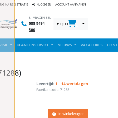
ING NA REGISTRATIE
INLOGGEN
ACCOUNT AANMAKEN
BIJ VRAGEN BEL
088 9494
€ 0,00
0
500
VISIE
KLANTENSERVICE
NIEUWS
VACATURES
CONT
(71288)
Levertijd:
1 - 14 werkdagen
Fabrikantcode: 71288
In winkelwagen