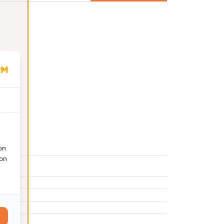
on
ion