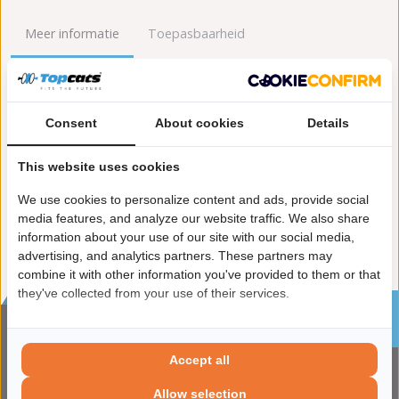
Meer informatie
Toepasbaarheid
Origineel nummers
Levering
Consent
About cookies
Details
Lengte [mm]:
1.980
Gewicht [kg]:
8,5
This website uses cookies
Uitvoering:
voor voertuigen met OBD
Conform EG/ECE:
We use cookies to personalize content and ads, provide social
media features, and analyze our website traffic. We also share
information about your use of our site with our social media,
advertising, and analytics partners. These partners may
combine it with other information you've provided to them or that
they've collected from your use of their services.
Sinds 2002 de specialist in katalysatoren en
roetfilters
CONTACTGEGVENS
Accept all
ADRES
Allow selection