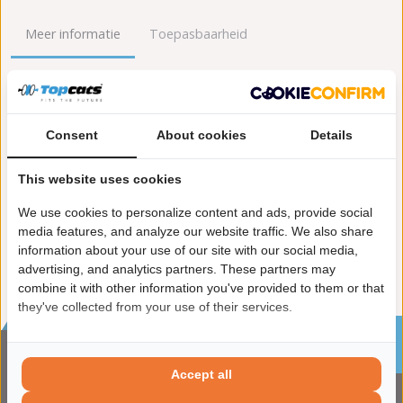
Meer informatie
Toepasbaarheid
Origineel nummers
Levering
Lengte [mm]:
430
Consent
About cookies
Details
Gewicht [kg]:
4,2
Emissienorm:
Euro 6
This website uses cookies
Uitvoering:
voor voertuigen met OBD
We use cookies to personalize content and ads, provide social
Conform EG/ECE:
media features, and analyze our website traffic. We also share
information about your use of our site with our social media,
advertising, and analytics partners. These partners may
combine it with other information you've provided to them or that
they've collected from your use of their services.
Sinds 2002 de specialist in katalysatoren en
roetfilters
Accept all
CONTACTGEGVENS