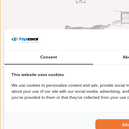
Consent
Ab
This website uses cookies
Meer informatie
Toepasbaarheid
Origi
We use cookies to personalize content and ads, provide social m
about your use of our site with our social media, advertising, an
you've provided to them or that they've collected from your use of
Lengte [mm]:
2.210
Gewicht [kg]:
19,8
Emissienorm:
Euro 5
Uitvoering:
voor voertuigen met OBD
All
Conform EG/ECE: