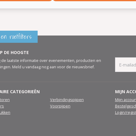
en roetfilters
OP DE HOOGTE
 de laatste informatie over evenementen, producten en
ingen. Meld u vandaag nog aan voor de nieuwsbrief.
AIRE CATEGORIEËN
MIJN AC
atoren
Verbindingspijpen
Mijn accoun
ers
Voorpijpen
Bestelgesc
tukken
Login/regis