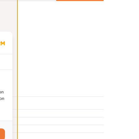
on
ion