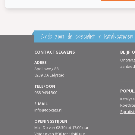
Sinds 2002 de specialist in katalysatoren 
CONTACTGEGVENS
BLIJF 
Ontvang
ADRES
aanbied
Apolloweg 88
8239 DA Lelystad
TELEFOON
POPUL
088 9494 500
Katalys
E-MAIL
Roetfilt
info@topcats.nl
Spruits
OPENINGSTIJDEN
Ma - Do van 08:30 tot 17:00 uur
Vrijdag van 8:30 tot 16:40 uur