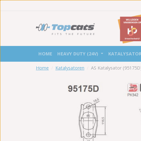
HOME
HEAVY DUTY (24V)
KATALYSATO
Home
Katalysatoren
AS Katalysator (95175D