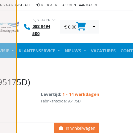
ING NA REGISTRATIE
INLOGGEN
ACCOUNT AANMAKEN
BIJ VRAGEN BEL
088 9494
€ 0,00
0
500
VISIE
KLANTENSERVICE
NIEUWS
VACATURES
CONT
(95175D)
Levertijd:
1 - 14 werkdagen
Fabrikantcode: 95175D
In winkelwagen