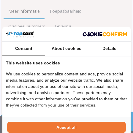
Meer informatie
Toepasbaarheid
Origineel nummers
Levering
Lengte [mm]:
550
Consent
About cookies
Details
Gewicht [kg]:
5,5
Materiaal:
Cordieriet
This website uses cookies
Emissienorm:
Euro 5
Uitvoering:
voor voertuigen met OBD
We use cookies to personalize content and ads, provide social
Conform EG/ECE:
media features, and analyze our website traffic. We also share
information about your use of our site with our social media,
advertising, and analytics partners. These partners may
combine it with other information you've provided to them or that
they've collected from your use of their services.
Sinds 2002 de specialist in katalysatoren en
roetfilters
Accept all
CONTACTGEGVENS