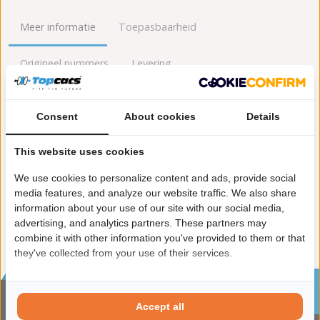
Meer informatie
Toepasbaarheid
Origineel nummers
Levering
Lengte [mm]:
550
Consent
About cookies
Details
Gewicht [kg]:
6,4
Materiaal:
Siliciumcarbide
This website uses cookies
Emissienorm:
Euro 5
Uitvoering:
voor voertuigen met OBD
We use cookies to personalize content and ads, provide social
Conform EG/ECE:
media features, and analyze our website traffic. We also share
information about your use of our site with our social media,
advertising, and analytics partners. These partners may
combine it with other information you've provided to them or that
they've collected from your use of their services.
Sinds 2002 de specialist in katalysatoren en
roetfilters
Accept all
CONTACTGEGVENS