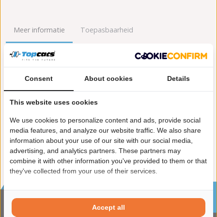
Meer informatie
Toepasbaarheid
Origineel nummers
Levering
Consent
About cookies
Details
Garantie:
2 jaar garantie
Materiaal:
Keramiek
This website uses cookies
Enkel in combinatie met:
FK80753
Product in orde:
Euro 4
We use cookies to personalize content and ads, provide social
Controleteken:
E9-103R
media features, and analyze our website traffic. We also share
information about your use of our site with our social media,
advertising, and analytics partners. These partners may
combine it with other information you've provided to them or that
they've collected from your use of their services.
Sinds 2002 de specialist in katalysatoren en
roetfilters
Accept all
CONTACTGEGVENS