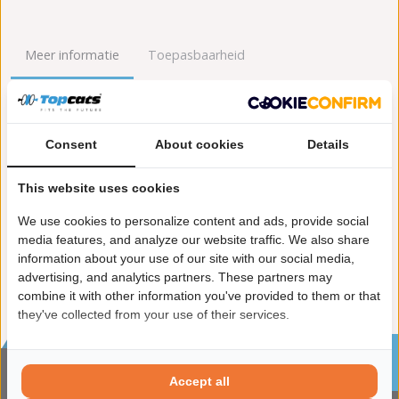
Meer informatie
Toepasbaarheid
Origineel nummers
Levering
Consent
About cookies
Details
Garantie:
2 jaar garantie
Materiaal:
Keramiek
This website uses cookies
Enkel in combinatie met:
FK90378
Product in orde:
Euro 2
We use cookies to personalize content and ads, provide social
Controleteken:
E9-103R
media features, and analyze our website traffic. We also share
information about your use of our site with our social media,
advertising, and analytics partners. These partners may
combine it with other information you've provided to them or that
they've collected from your use of their services.
Sinds 2002 de specialist in katalysatoren en
roetfilters
Accept all
CONTACTGEGVENS