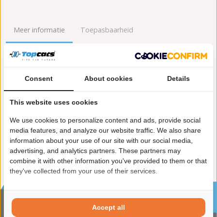
Meer informatie
Toepasbaarheid
Origineel nummers
Levering
Consent
About cookies
Details
Garantie:
2 jaar garantie
Materiaal:
Keramiek
This website uses cookies
Enkel in combinatie met:
FK90383
Product in orde:
Euro 2
We use cookies to personalize content and ads, provide social
Controleteken:
E9-103R
media features, and analyze our website traffic. We also share
information about your use of our site with our social media,
advertising, and analytics partners. These partners may
combine it with other information you've provided to them or that
they've collected from your use of their services.
Sinds 2002 de specialist in katalysatoren en
roetfilters
Accept all
CONTACTGEGVENS