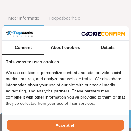
Meer informatie
Toepasbaarheid
Origineel nummers
Levering
Consent
About cookies
Details
Garantie:
2 jaar garantie
Materiaal:
Keramiek
This website uses cookies
Enkel in combinatie met:
FK90420
Product in orde:
Euro 2
We use cookies to personalize content and ads, provide social
Controleteken:
E9-103R
media features, and analyze our website traffic. We also share
information about your use of our site with our social media,
advertising, and analytics partners. These partners may
combine it with other information you've provided to them or that
they've collected from your use of their services.
Sinds 2002 de specialist in katalysatoren en
roetfilters
Accept all
CONTACTGEGVENS