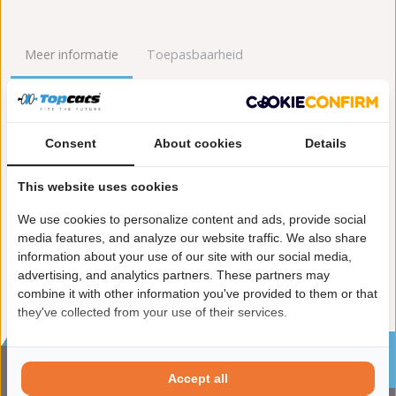
Meer informatie
Toepasbaarheid
Origineel nummers
Levering
Consent
About cookies
Details
Garantie:
2 jaar garantie
Materiaal:
Keramiek
This website uses cookies
Enkel in combinatie met:
FK90423
Product in orde:
Euro 2
We use cookies to personalize content and ads, provide social
Controleteken:
E9-103R
media features, and analyze our website traffic. We also share
information about your use of our site with our social media,
advertising, and analytics partners. These partners may
combine it with other information you've provided to them or that
they've collected from your use of their services.
Sinds 2002 de specialist in katalysatoren en
roetfilters
Accept all
CONTACTGEGVENS