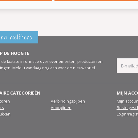
en roetfilters
OP DE HOOGTE
 de laatste informatie over evenementen, producten en
ingen. Meld u vandaag nog aan voor de nieuwsbrief.
AIRE CATEGORIEËN
MIJN AC
atoren
Verbindingspijpen
Mijn accoun
ers
Voorpijpen
Bestelgesc
tukken
Login/regis