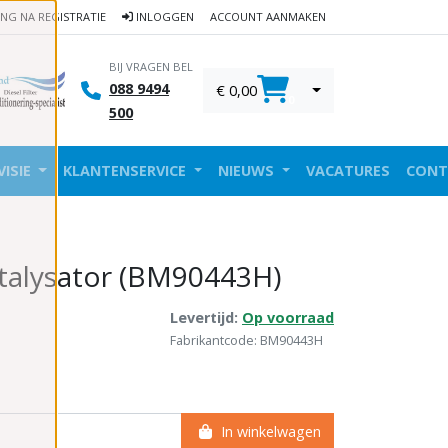
ING NA REGISTRATIE
INLOGGEN
ACCOUNT AANMAKEN
BIJ VRAGEN BEL
088 9494
€ 0,00
0
500
VISIE
KLANTENSERVICE
NIEUWS
VACATURES
CONT
talysator (BM90443H)
Levertijd:
Op voorraad
Fabrikantcode: BM90443H
In winkelwagen