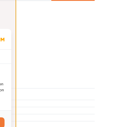
on
ion