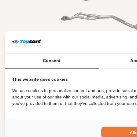
Consent
Ab
This website uses cookies
Meer informatie
Toepasbaarheid
Origi
We use cookies to personalize content and ads, provide social m
about your use of our site with our social media, advertising, an
you've provided to them or that they've collected from your use of
Garantie:
2 jaar garantie
Materiaal:
Keramiek
Enkel in combinatie met:
FK90443
Product in orde:
Euro 2
All
Controleteken:
E9-103R