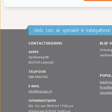
Sinds 2002 de specialist in katalysatoren 
CONTACTGEGVENS
BLIJF 
Ontvang
ADRES
aanbied
Apolloweg 88
8239 DA Lelystad
TELEFOON
POPUL
088 9494 500
Katalys
E-MAIL
Roetfilt
info@topcats.nl
Spruits
OPENINGSTIJDEN
Ma - Do van 08:30 tot 17:00 uur
Vrijdag van 8:30 tot 16:40 uur