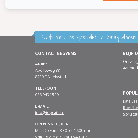
Sinds 2002 de specialist in katalysatoren 
CONTACTGEGVENS
BLIJF 
Ontvang
ADRES
aanbied
Apolloweg 88
8239 DA Lelystad
TELEFOON
POPUL
088 9494 500
Katalys
E-MAIL
Roetfilt
info@topcats.nl
Spruits
OPENINGSTIJDEN
Ma - Do van 08:30 tot 17:00 uur
Vrijdag van 8:30 tot 16:40 uur