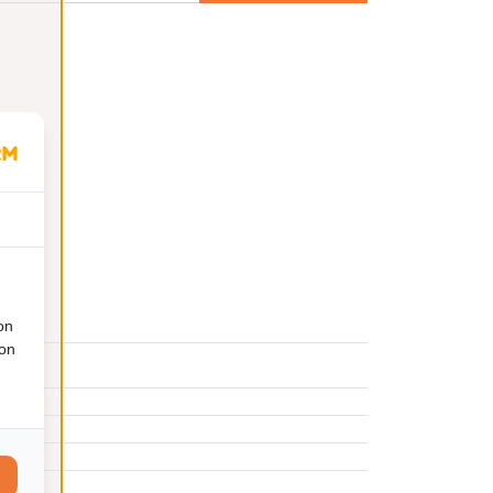
on
ion