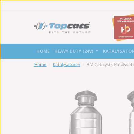
HOME
HEAVY DUTY (24V)
KATALYSATO
Home
Katalysatoren
BM Catalysts Katalysa