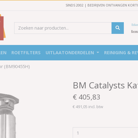
SINDS 2002 | BEDRIJVEN ONTVANGEN KORT
REN
ROETFILTERS
UITLAATONDERDELEN
REINIGING & RE
tor (BM90455H)
BM Catalysts Ka
€ 405,83
€ 491,05 incl. btw