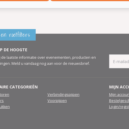
en roetfilters
OP DE HOOGTE
 de laatste informatie over evenementen, producten en
ingen. Meld u vandaag nog aan voor de nieuwsbrief.
AIRE CATEGORIEËN
MIJN AC
atoren
Verbindingspijpen
Mijn accoun
ers
Voorpijpen
Bestelgesc
tukken
Login/regis