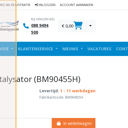
ING NA REGISTRATIE
INLOGGEN
ACCOUNT AANMAKEN
BIJ VRAGEN BEL
088 9494
€ 0,00
0
500
VISIE
KLANTENSERVICE
NIEUWS
VACATURES
CONT
talysator (BM90455H)
Levertijd:
1 - 11 werkdagen
Fabrikantcode: BM90455H
In winkelwagen