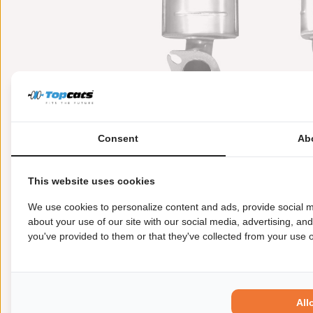
Consent
Ab
This website uses cookies
Meer informatie
Toepasbaarheid
Origi
We use cookies to personalize content and ads, provide social m
about your use of our site with our social media, advertising, an
you've provided to them or that they've collected from your use of
Garantie:
2 jaar garantie
Materiaal:
Keramiek
Enkel in combinatie met:
FK90455
Product in orde:
Euro 2
All
Controleteken:
E9-103R