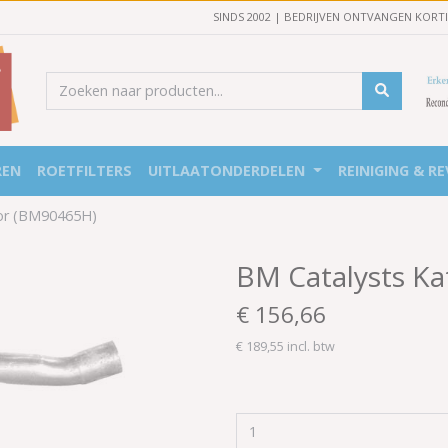
SINDS 2002 | BEDRIJVEN ONTVANGEN KORT
REN
ROETFILTERS
UITLAATONDERDELEN
REINIGING & RE
tor (BM90465H)
BM Catalysts Ka
€ 156,66
€ 189,55 incl. btw