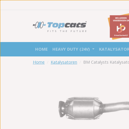
HOME
HEAVY DUTY (24V)
KATALYSATO
Home
Katalysatoren
BM Catalysts Katalysa