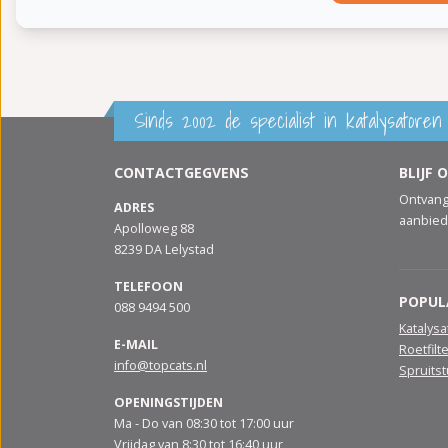
Sinds 2002 de specialist in katalysatoren 
CONTACTGEGVENS
BLIJF 
Ontvang
ADRES
aanbied
Apolloweg 88
8239 DA Lelystad
TELEFOON
POPUL
088 9494 500
Katalys
E-MAIL
Roetfilt
info@topcats.nl
Spruits
OPENINGSTIJDEN
Ma - Do van 08:30 tot 17:00 uur
Vrijdag van 8:30 tot 16:40 uur