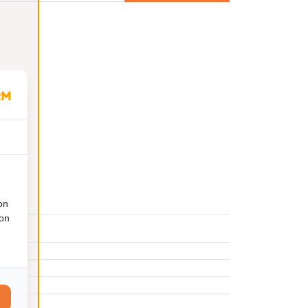
on
ion