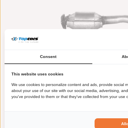
Consent
Ab
This website uses cookies
Meer informatie
Toepasbaarheid
Origi
We use cookies to personalize content and ads, provide social m
about your use of our site with our social media, advertising, an
you've provided to them or that they've collected from your use of
Garantie:
2 jaar garantie
Materiaal:
Keramiek
Enkel in combinatie met:
FK90465
Product in orde:
Euro 2
All
Controleteken:
E9-103R