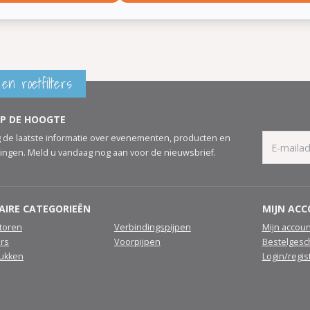
en roetfilters
OP DE HOOGTE
 de laatste informatie over evenementen, producten en
ingen. Meld u vandaag nog aan voor de nieuwsbrief.
AIRE CATEGORIEËN
MIJN AC
atoren
Verbindingspijpen
Mijn accoun
ers
Voorpijpen
Bestelgesc
tukken
Login/regis