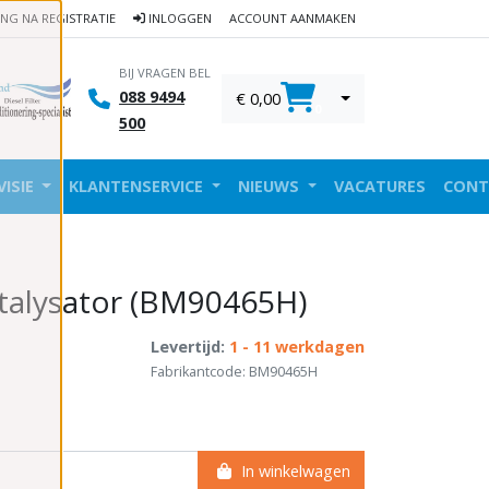
ING NA REGISTRATIE
INLOGGEN
ACCOUNT AANMAKEN
BIJ VRAGEN BEL
088 9494
€ 0,00
0
500
VISIE
KLANTENSERVICE
NIEUWS
VACATURES
CONT
talysator (BM90465H)
Levertijd:
1 - 11 werkdagen
Fabrikantcode: BM90465H
In winkelwagen