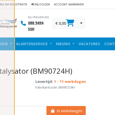
ING NA REGISTRATIE
INLOGGEN
ACCOUNT AANMAKEN
BIJ VRAGEN BEL
088 9494
€ 0,00
0
500
VISIE
KLANTENSERVICE
NIEUWS
VACATURES
CONT
talysator (BM90724H)
Levertijd:
1 - 11 werkdagen
Fabrikantcode: BM90724H
In winkelwagen