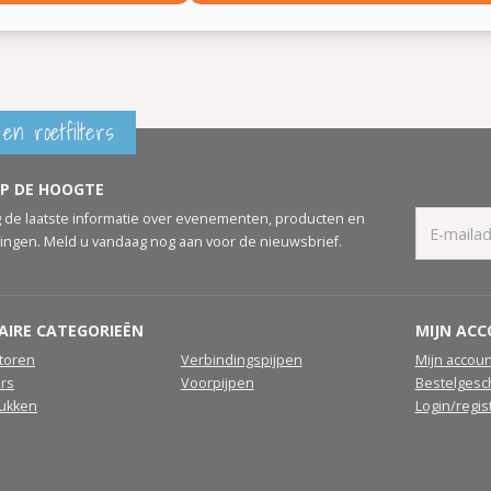
en roetfilters
OP DE HOOGTE
 de laatste informatie over evenementen, producten en
ingen. Meld u vandaag nog aan voor de nieuwsbrief.
AIRE CATEGORIEËN
MIJN AC
atoren
Verbindingspijpen
Mijn accoun
ers
Voorpijpen
Bestelgesc
tukken
Login/regis