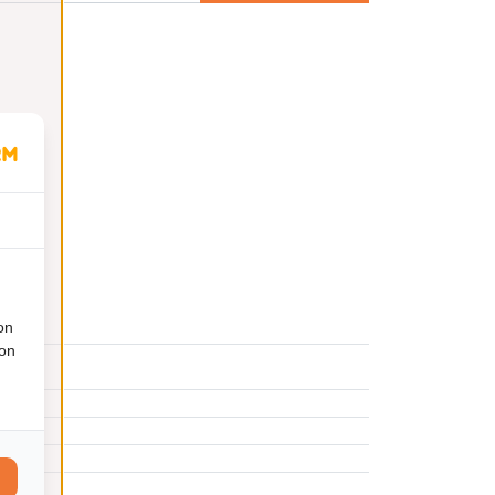
on
ion