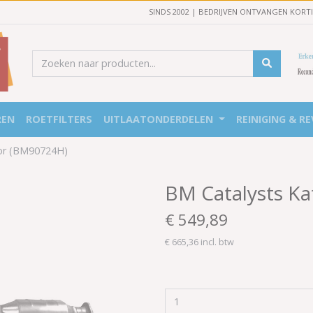
SINDS 2002 | BEDRIJVEN ONTVANGEN KORT
REN
ROETFILTERS
UITLAATONDERDELEN
REINIGING & RE
tor (BM90724H)
BM Catalysts Ka
€ 549,89
€ 665,36 incl. btw