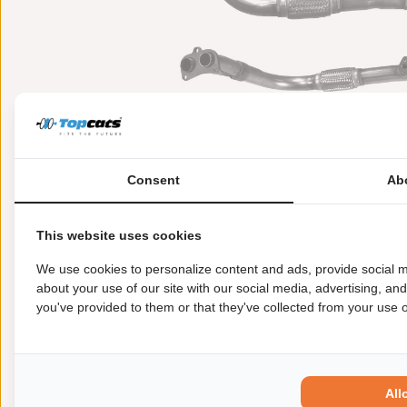
Consent
Ab
This website uses cookies
Meer informatie
Toepasbaarheid
Origi
We use cookies to personalize content and ads, provide social m
about your use of our site with our social media, advertising, an
you've provided to them or that they've collected from your use of
Garantie:
2 jaar garantie
Materiaal:
Keramiek
Enkel in combinatie met:
FK90724
Product in orde:
Euro 2
All
Controleteken:
E57-103R