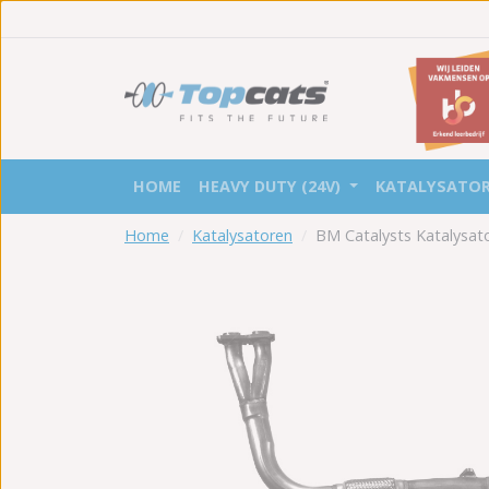
HOME
HEAVY DUTY (24V)
KATALYSATO
Home
Katalysatoren
BM Catalysts Katalysa