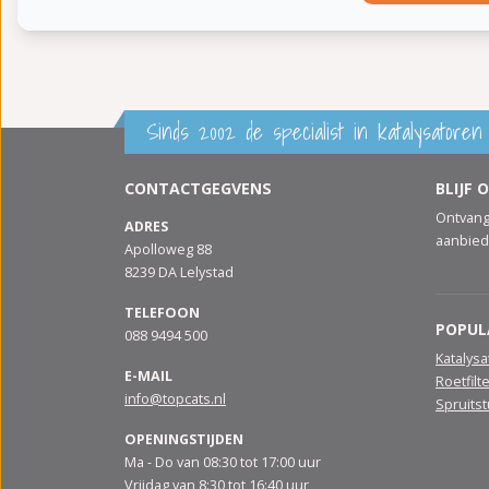
Sinds 2002 de specialist in katalysatoren 
CONTACTGEGVENS
BLIJF 
Ontvang
ADRES
aanbied
Apolloweg 88
8239 DA Lelystad
TELEFOON
POPUL
088 9494 500
Katalys
E-MAIL
Roetfilt
info@topcats.nl
Spruits
OPENINGSTIJDEN
Ma - Do van 08:30 tot 17:00 uur
Vrijdag van 8:30 tot 16:40 uur