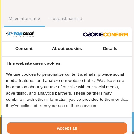
Meer informatie
Toepasbaarheid
Origineel nummers
Levering
Consent
About cookies
Details
Garantie:
2 jaar garantie
Materiaal:
Keramiek
This website uses cookies
Enkel in combinatie met:
FK90734
Product in orde:
Euro 4
We use cookies to personalize content and ads, provide social
Controleteken:
E57-103R
media features, and analyze our website traffic. We also share
information about your use of our site with our social media,
advertising, and analytics partners. These partners may
combine it with other information you've provided to them or that
they've collected from your use of their services.
Sinds 2002 de specialist in katalysatoren en
roetfilters
Accept all
CONTACTGEGVENS