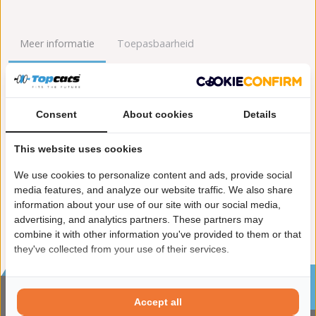
Meer informatie
Toepasbaarheid
Origineel nummers
Levering
Consent
About cookies
Details
Garantie:
2 jaar garantie
Materiaal:
Keramiek
This website uses cookies
Enkel in combinatie met:
FK90763
Product in orde:
Euro 2
We use cookies to personalize content and ads, provide social
Controleteken:
E9-103R
media features, and analyze our website traffic. We also share
information about your use of our site with our social media,
advertising, and analytics partners. These partners may
combine it with other information you've provided to them or that
they've collected from your use of their services.
Sinds 2002 de specialist in katalysatoren en
roetfilters
Accept all
CONTACTGEGVENS