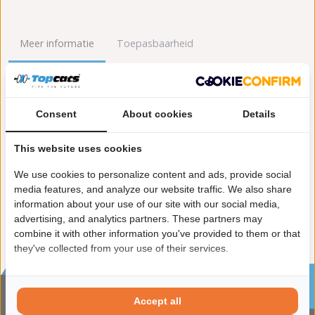
Meer informatie
Toepasbaarheid
Origineel nummers
Levering
Consent
About cookies
Details
Garantie:
2 jaar garantie
Materiaal:
Keramiek
This website uses cookies
Enkel in combinatie met:
FK90786
Product in orde:
Euro 2
We use cookies to personalize content and ads, provide social
Controleteken:
E9-103R
media features, and analyze our website traffic. We also share
information about your use of our site with our social media,
advertising, and analytics partners. These partners may
combine it with other information you've provided to them or that
they've collected from your use of their services.
Sinds 2002 de specialist in katalysatoren en
roetfilters
Accept all
CONTACTGEGVENS