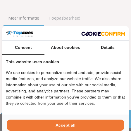
Meer informatie
Toepasbaarheid
Origineel nummers
Levering
Consent
About cookies
Details
Garantie:
2 jaar garantie
Materiaal:
Keramiek
This website uses cookies
Enkel in combinatie met:
FK90791
Product in orde:
Euro 3
We use cookies to personalize content and ads, provide social
Controleteken:
E9-103R
media features, and analyze our website traffic. We also share
information about your use of our site with our social media,
advertising, and analytics partners. These partners may
combine it with other information you've provided to them or that
they've collected from your use of their services.
Sinds 2002 de specialist in katalysatoren en
roetfilters
Accept all
CONTACTGEGVENS