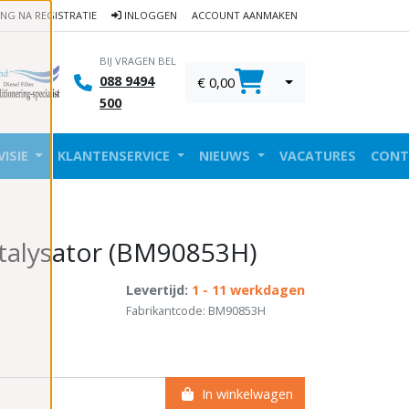
ING NA REGISTRATIE
INLOGGEN
ACCOUNT AANMAKEN
BIJ VRAGEN BEL
088 9494
€ 0,00
0
500
VISIE
KLANTENSERVICE
NIEUWS
VACATURES
CONT
talysator (BM90853H)
Levertijd:
1 - 11 werkdagen
Fabrikantcode: BM90853H
In winkelwagen