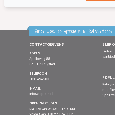
Sinds 2002 de specialist in katalysatoren 
CONTACTGEGVENS
BLIJF 
Ontvang
ADRES
aanbied
Apolloweg 88
8239 DA Lelystad
TELEFOON
POPUL
088 9494 500
Katalys
E-MAIL
Roetfilt
info@topcats.nl
Spruits
OPENINGSTIJDEN
Ma - Do van 08:30 tot 17:00 uur
Vrijdag van 8:30 tot 16:40 uur