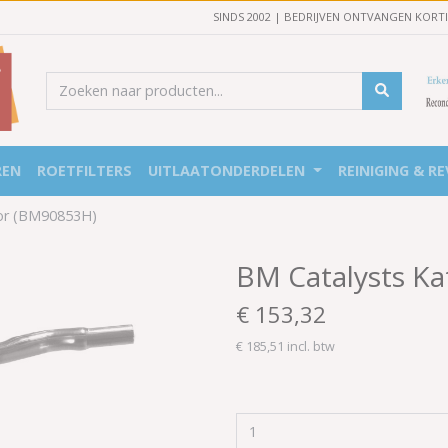
SINDS 2002 | BEDRIJVEN ONTVANGEN KORT
REN
ROETFILTERS
UITLAATONDERDELEN
REINIGING & RE
tor (BM90853H)
BM Catalysts Ka
€ 153,32
€ 185,51 incl. btw