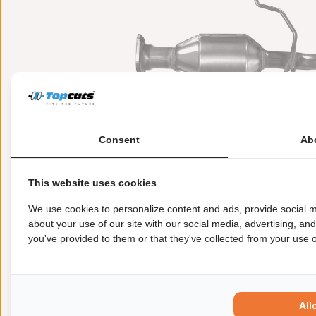
Consent
Ab
This website uses cookies
Meer informatie
Toepasbaarheid
Origi
We use cookies to personalize content and ads, provide social m
about your use of our site with our social media, advertising, an
you've provided to them or that they've collected from your use of
Garantie:
2 jaar garantie
Materiaal:
Keramiek
Enkel in combinatie met:
FK90853
Product in orde:
Euro 2
All
Controleteken:
E9-103R