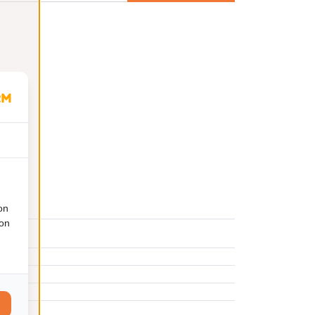
on
ion