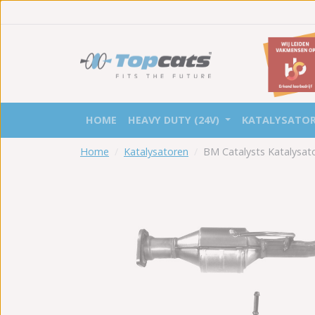
HOME
HEAVY DUTY (24V)
KATALYSATO
Home
Katalysatoren
BM Catalysts Katalysa