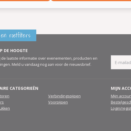
en roetfilters
OP DE HOOGTE
 de laatste informatie over evenementen, producten en
ingen. Meld u vandaag nog aan voor de nieuwsbrief.
AIRE CATEGORIEËN
MIJN AC
atoren
Verbindingspijpen
Mijn accoun
ers
Voorpijpen
Bestelgesc
tukken
Login/regis