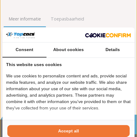
Meer informatie
Toepasbaarheid
Origineel nummers
Levering
Consent
About cookies
Details
Garantie:
2 jaar garantie
Materiaal:
Keramiek
This website uses cookies
Enkel in combinatie met:
FK90893
Product in orde:
Euro 2
We use cookies to personalize content and ads, provide social
Controleteken:
E9-103R
media features, and analyze our website traffic. We also share
information about your use of our site with our social media,
advertising, and analytics partners. These partners may
combine it with other information you've provided to them or that
they've collected from your use of their services.
Sinds 2002 de specialist in katalysatoren en
roetfilters
Accept all
CONTACTGEGVENS