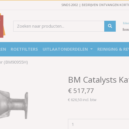
SINDS 2002 | BEDRIJVEN ONTVANGEN KORT
REN
ROETFILTERS
UITLAATONDERDELEN
REINIGING & RE
tor (BM90955H)
BM Catalysts Ka
€ 517,77
€ 626,50 incl. btw