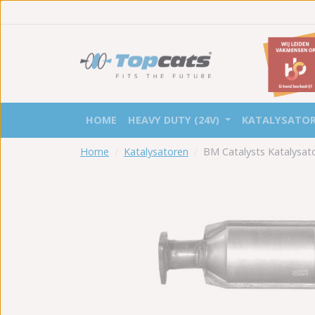
HOME
HEAVY DUTY (24V)
KATALYSATO
Home
Katalysatoren
BM Catalysts Katalysa