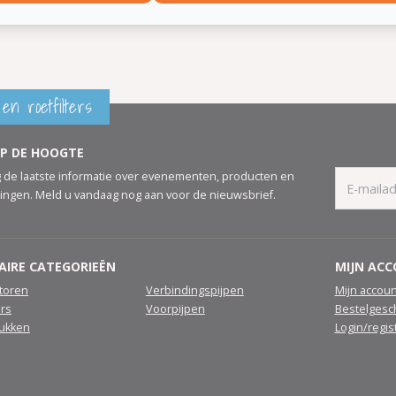
en roetfilters
OP DE HOOGTE
 de laatste informatie over evenementen, producten en
ingen. Meld u vandaag nog aan voor de nieuwsbrief.
AIRE CATEGORIEËN
MIJN AC
atoren
Verbindingspijpen
Mijn accoun
ers
Voorpijpen
Bestelgesc
tukken
Login/regis