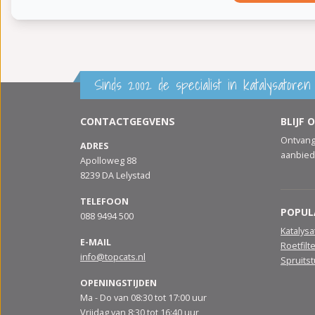
Sinds 2002 de specialist in katalysatoren 
CONTACTGEGVENS
BLIJF 
Ontvang
ADRES
aanbied
Apolloweg 88
8239 DA Lelystad
TELEFOON
POPUL
088 9494 500
Katalys
E-MAIL
Roetfilt
info@topcats.nl
Spruits
OPENINGSTIJDEN
Ma - Do van 08:30 tot 17:00 uur
Vrijdag van 8:30 tot 16:40 uur