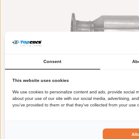
Consent
Ab
This website uses cookies
Meer informatie
Toepasbaarheid
Origi
We use cookies to personalize content and ads, provide social m
about your use of our site with our social media, advertising, an
you've provided to them or that they've collected from your use of
Garantie:
2 jaar garantie
Materiaal:
Keramiek
Enkel in combinatie met:
FK90955
Product in orde:
Euro 3
All
Controleteken:
E57-103R