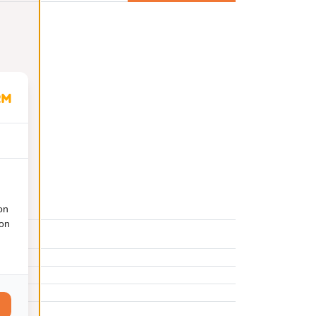
on
ion