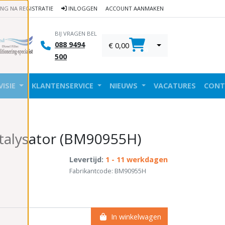
ING NA REGISTRATIE
INLOGGEN
ACCOUNT AANMAKEN
BIJ VRAGEN BEL
088 9494
€ 0,00
0
500
VISIE
KLANTENSERVICE
NIEUWS
VACATURES
CONT
talysator (BM90955H)
Levertijd:
1 - 11 werkdagen
Fabrikantcode: BM90955H
In winkelwagen