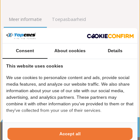
Meer informatie
Toepasbaarheid
Origineel nummers
Levering
Consent
About cookies
Details
Garantie:
2 jaar garantie
Materiaal:
Keramiek
This website uses cookies
Enkel in combinatie met:
FK90995
Product in orde:
Euro 3
We use cookies to personalize content and ads, provide social
Controleteken:
E9-103R
media features, and analyze our website traffic. We also share
information about your use of our site with our social media,
advertising, and analytics partners. These partners may
combine it with other information you've provided to them or that
they've collected from your use of their services.
Sinds 2002 de specialist in katalysatoren en
roetfilters
Accept all
CONTACTGEGVENS