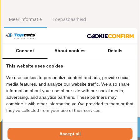
Meer informatie
Toepasbaarheid
Origineel nummers
Levering
Consent
About cookies
Details
Garantie:
2 jaar garantie
Materiaal:
Keramiek
This website uses cookies
Enkel in combinatie met:
FK91007
Product in orde:
Euro 4
We use cookies to personalize content and ads, provide social
Controleteken:
E9-103R
media features, and analyze our website traffic. We also share
information about your use of our site with our social media,
advertising, and analytics partners. These partners may
combine it with other information you've provided to them or that
they've collected from your use of their services.
Sinds 2002 de specialist in katalysatoren en
roetfilters
Accept all
CONTACTGEGVENS