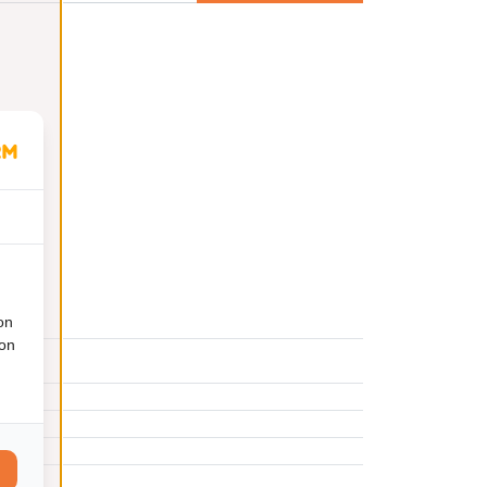
on
ion