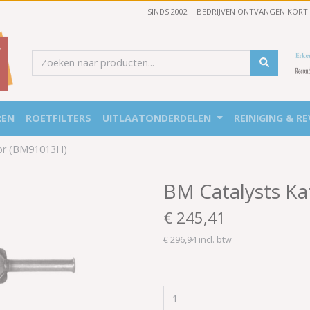
SINDS 2002 | BEDRIJVEN ONTVANGEN KORT
REN
ROETFILTERS
UITLAATONDERDELEN
REINIGING & RE
tor (BM91013H)
BM Catalysts Ka
€ 245,41
€ 296,94 incl. btw