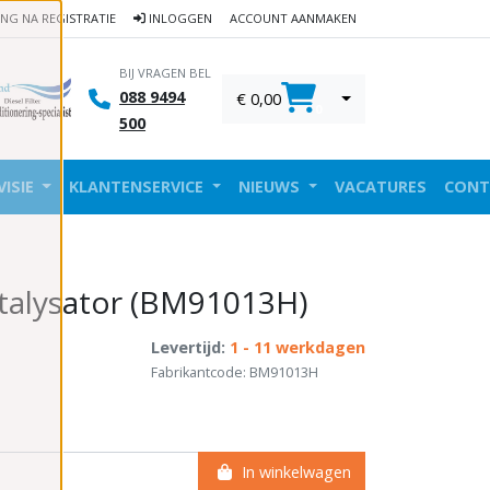
ING NA REGISTRATIE
INLOGGEN
ACCOUNT AANMAKEN
BIJ VRAGEN BEL
088 9494
€ 0,00
0
500
VISIE
KLANTENSERVICE
NIEUWS
VACATURES
CONT
talysator (BM91013H)
Levertijd:
1 - 11 werkdagen
Fabrikantcode: BM91013H
In winkelwagen