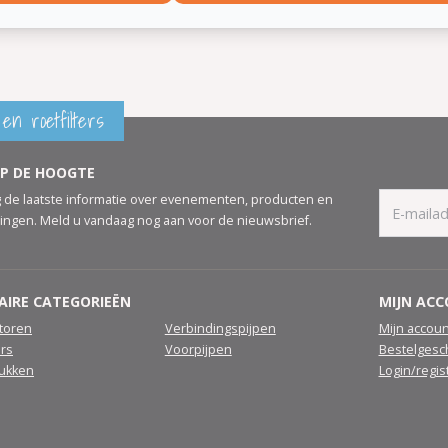
en roetfilters
OP DE HOOGTE
 de laatste informatie over evenementen, producten en
ingen. Meld u vandaag nog aan voor de nieuwsbrief.
AIRE CATEGORIEËN
MIJN AC
atoren
Verbindingspijpen
Mijn accoun
ers
Voorpijpen
Bestelgesc
tukken
Login/regis