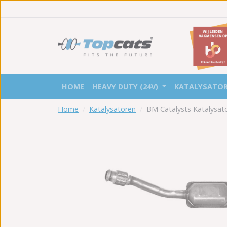
HOME
HEAVY DUTY (24V)
KATALYSATO
Home
Katalysatoren
BM Catalysts Katalysa