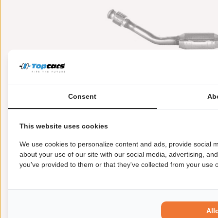
Consent
Ab
This website uses cookies
Meer informatie
Toepasbaarheid
Origi
We use cookies to personalize content and ads, provide social m
about your use of our site with our social media, advertising, an
you've provided to them or that they've collected from your use of
Garantie:
2 jaar garantie
Materiaal:
Keramiek
Enkel in combinatie met:
FK91013
Product in orde:
Euro 2
All
Controleteken:
E9-103R