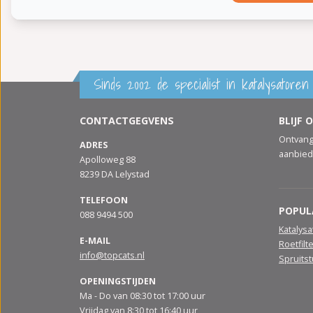
Sinds 2002 de specialist in katalysatoren 
CONTACTGEGVENS
BLIJF 
Ontvang
ADRES
aanbied
Apolloweg 88
8239 DA Lelystad
TELEFOON
POPUL
088 9494 500
Katalys
E-MAIL
Roetfilt
info@topcats.nl
Spruits
OPENINGSTIJDEN
Ma - Do van 08:30 tot 17:00 uur
Vrijdag van 8:30 tot 16:40 uur