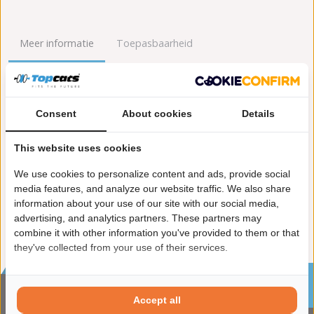
Meer informatie
Toepasbaarheid
Origineel nummers
Levering
Consent
About cookies
Details
Garantie:
2 jaar garantie
Materiaal:
Keramiek
This website uses cookies
Enkel in combinatie met:
FK91114
Product in orde:
Euro 3
We use cookies to personalize content and ads, provide social
Controleteken:
E9-103R
media features, and analyze our website traffic. We also share
information about your use of our site with our social media,
advertising, and analytics partners. These partners may
combine it with other information you've provided to them or that
they've collected from your use of their services.
Sinds 2002 de specialist in katalysatoren en
roetfilters
Accept all
CONTACTGEGVENS