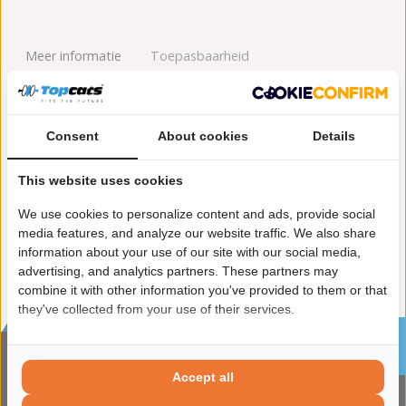
Meer informatie
Toepasbaarheid
Origineel nummers
Levering
Consent
About cookies
Details
Garantie:
2 jaar garantie
Materiaal:
Keramiek
This website uses cookies
Product in orde:
Euro 3
We use cookies to personalize content and ads, provide social
Controleteken:
E57-103R
media features, and analyze our website traffic. We also share
information about your use of our site with our social media,
advertising, and analytics partners. These partners may
combine it with other information you've provided to them or that
they've collected from your use of their services.
Sinds 2002 de specialist in katalysatoren en
roetfilters
Accept all
CONTACTGEGVENS