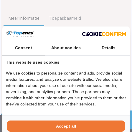
Meer informatie
Toepasbaarheid
Origineel nummers
Levering
Consent
About cookies
Details
Garantie:
2 jaar garantie
Materiaal:
Keramiek
This website uses cookies
Enkel in combinatie met:
FK91183
Product in orde:
Euro 3
We use cookies to personalize content and ads, provide social
Controleteken:
E57-103R
media features, and analyze our website traffic. We also share
information about your use of our site with our social media,
advertising, and analytics partners. These partners may
combine it with other information you've provided to them or that
they've collected from your use of their services.
Sinds 2002 de specialist in katalysatoren en
roetfilters
Accept all
CONTACTGEGVENS