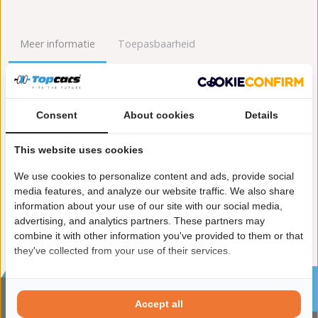
Meer informatie
Toepasbaarheid
Origineel nummers
Levering
Consent
About cookies
Details
Garantie:
2 jaar garantie
Materiaal:
Keramiek
This website uses cookies
Enkel in combinatie met:
FK91194
Product in orde:
Euro 3
We use cookies to personalize content and ads, provide social
Controleteken:
E57-103R
media features, and analyze our website traffic. We also share
information about your use of our site with our social media,
advertising, and analytics partners. These partners may
combine it with other information you've provided to them or that
they've collected from your use of their services.
Sinds 2002 de specialist in katalysatoren en
roetfilters
Accept all
CONTACTGEGVENS